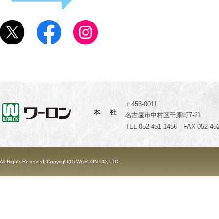
〒453-0011
名古屋市中村区千原町7-21
TEL 052-451-1456 FAX 052-452
All Rights Reserved. Copyright(C) WARLON CO,.LTD.