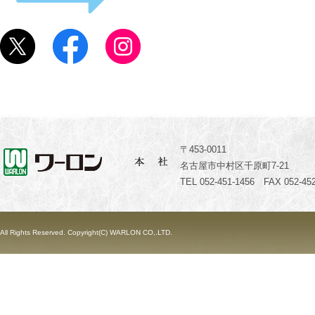
〒453-0011
名古屋市中村区千原町7-21
TEL 052-451-1456 FAX 052-452
All Rights Reserved. Copyright(C) WARLON CO,.LTD.