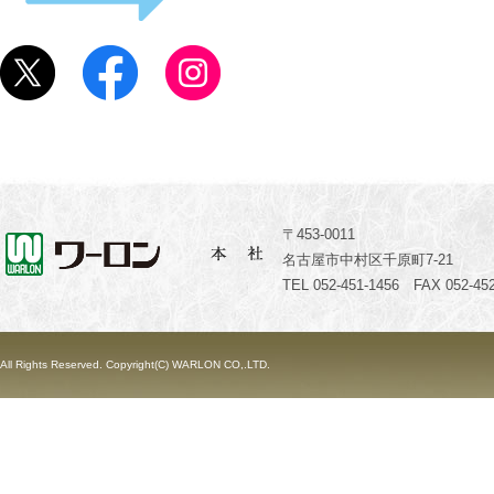
〒453-0011
名古屋市中村区千原町7-21
TEL 052-451-1456 FAX 052-452
All Rights Reserved. Copyright(C) WARLON CO,.LTD.