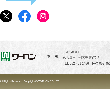
〒453-0011
名古屋市中村区千原町7-21
TEL 052-451-1456 FAX 052-452
All Rights Reserved. Copyright(C) WARLON CO,.LTD.