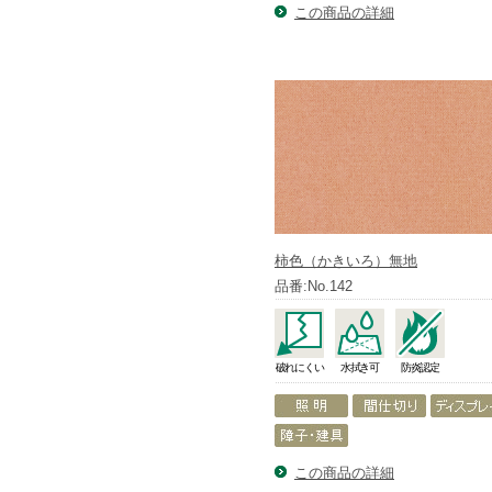
この商品の詳細
柿色（かきいろ）無地
品番:No.142
破れにくい
水拭き可
防炎認定
この商品の詳細