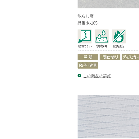
散らし麻
品番:K-105
破れにくい
水拭き可
防炎認定
この商品の詳細