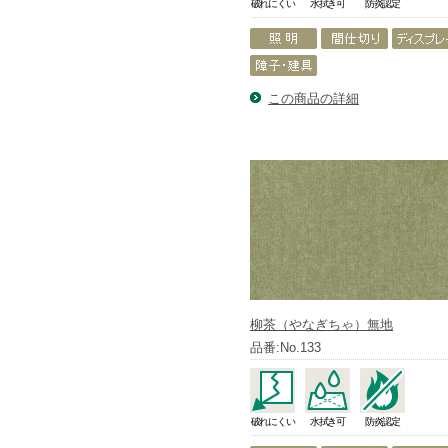
破れにくい
水拭き可
防炎認定
この商品の詳細
柳茶（やなぎちゃ）無地
品番:No.133
破れにくい
水拭き可
防炎認定