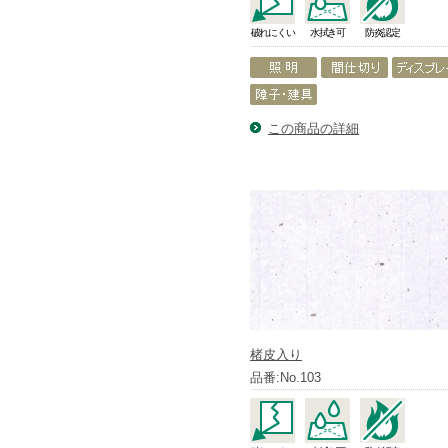
破れにくい
水拭き可
防炎認定
この商品の詳細
楮皮入り
品番:No.103