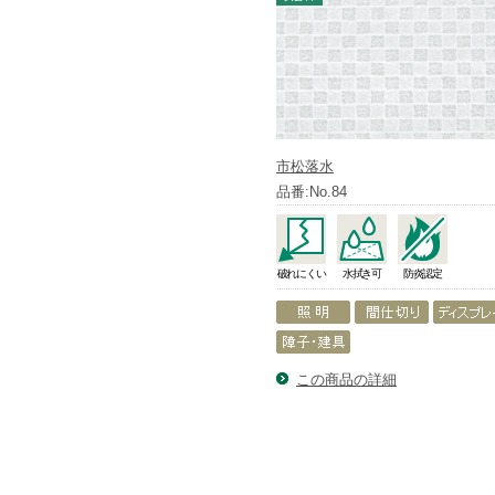
市松落水
品番:No.84
破れにくい
水拭き可
防炎認定
この商品の詳細