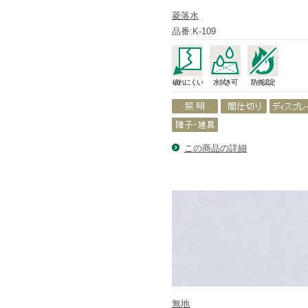
菱落水
品番:K-109
破れにくい
水拭き可
防炎認定
この商品の詳細
無地