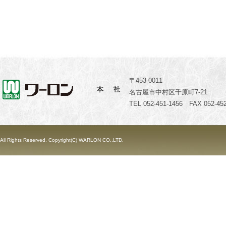
〒453-0011
名古屋市中村区千原町7-21
TEL 052-451-1456 FAX 052-452
All Rights Reserved. Copyright(C) WARLON CO,.LTD.