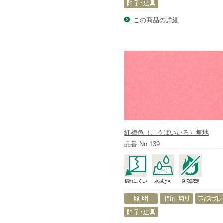
この商品の詳細
紅梅色（こうばいいろ）無地
品番:No.139
破れにくい
水拭き可
防炎認定