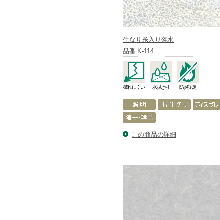
生なり糸入り落水
品番:K-114
破れにくい
水拭き可
防炎認定
この商品の詳細