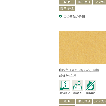
この商品の詳細
山吹色（やまぶきいろ）無地
品番:No.136
破れにくい
水拭き可
防炎認定