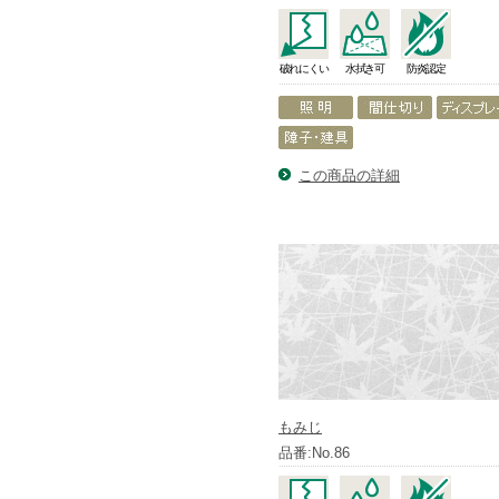
破れにくい
水拭き可
防炎認定
この商品の詳細
もみじ
品番:No.86