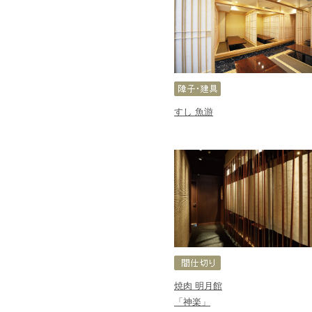
すし 魚游
焼肉 明月館
「神楽」