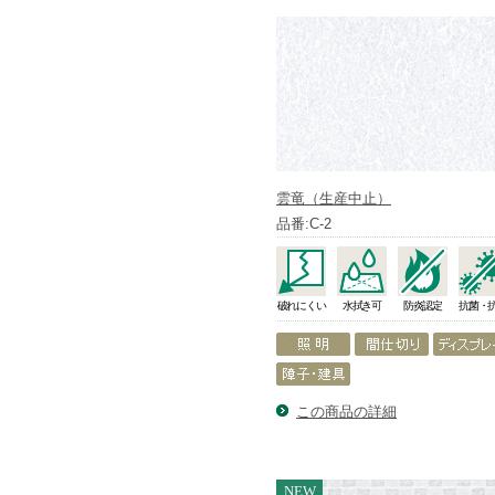
雲竜（生産中止）
品番:C-2
破れにくい
水拭き可
防炎認定
抗菌・
この商品の詳細
NEW