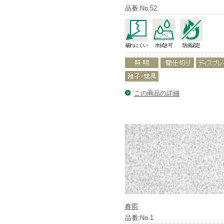
品番:No.52
破れにくい
水拭き可
防炎認定
この商品の詳細
春雨
品番:No.1