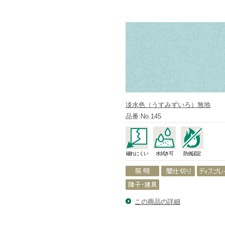
淡水色（うすみずいろ）無地
品番:No.145
破れにくい
水拭き可
防炎認定
この商品の詳細