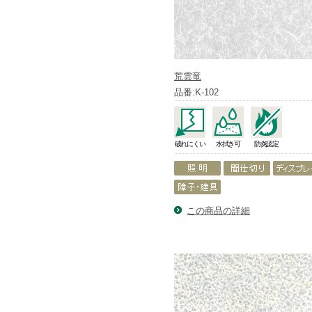
荒雲竜
品番:K-102
破れにくい
水拭き可
防炎認定
この商品の詳細