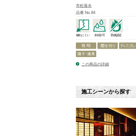
市松落水
品番:No.84
破れにくい
水拭き可
防炎認定
この商品の詳細
施工シーンから探す