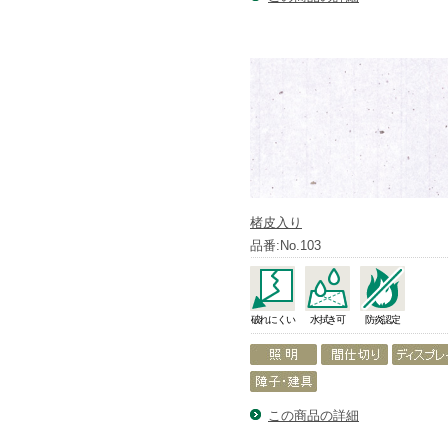
楮皮入り
品番:No.103
破れにくい
水拭き可
防炎認定
この商品の詳細