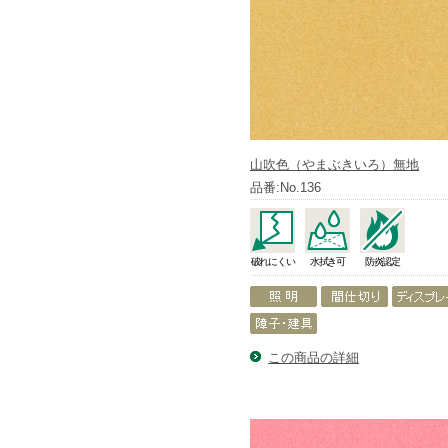
山吹色（やまぶきいろ）無地
品番:No.136
破れにくい
水拭き可
防炎認定
この商品の詳細