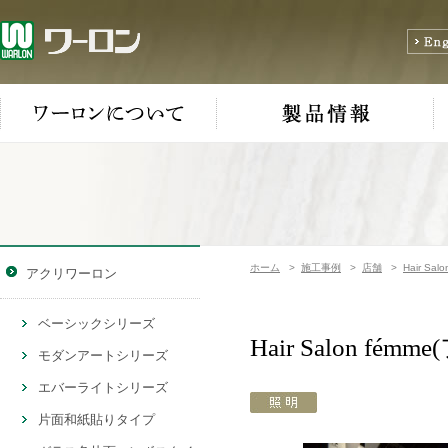
ホーム
>
施工事例
>
店舗
>
Hair Sal
アクリワーロン
ベーシックシリーズ
Hair Salon fé
モダンアートシリーズ
エバーライトシリーズ
片面和紙貼りタイプ