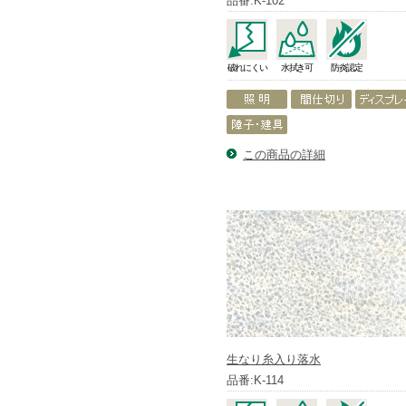
品番:K-102
破れにくい
水拭き可
防炎認定
この商品の詳細
生なり糸入り落水
品番:K-114