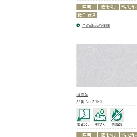
この商品の詳細
薄雲竜
品番:No.2-15G
破れにくい
水拭き可
防炎認定