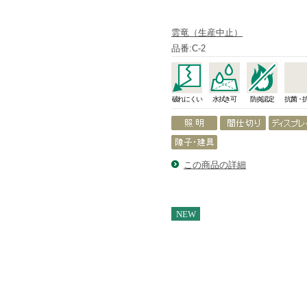
雲竜（生産中止）
品番:C-2
破れにくい
水拭き可
防炎認定
抗菌・
この商品の詳細
NEW