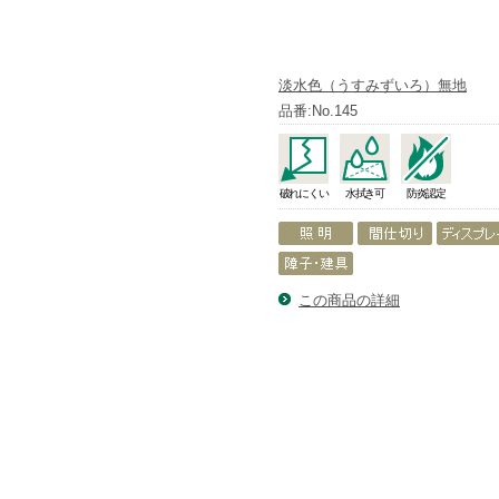
淡水色（うすみずいろ）無地
品番:No.145
破れにくい
水拭き可
防炎認定
この商品の詳細