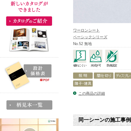
ワーロンシート
ベーシックシリーズ
No.52 無地
破れにくい
水拭き可
防炎認定
この商品の詳細
同一シーンの施工事例