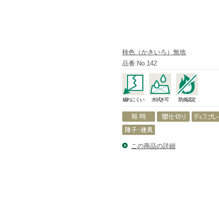
柿色（かきいろ）無地
品番:No.142
破れにくい
水拭き可
防炎認定
この商品の詳細