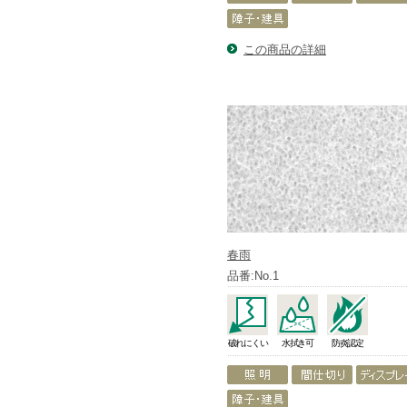
この商品の詳細
春雨
品番:No.1
破れにくい
水拭き可
防炎認定