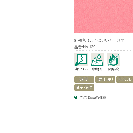
紅梅色（こうばいいろ）無地
品番:No.139
破れにくい
水拭き可
防炎認定
この商品の詳細