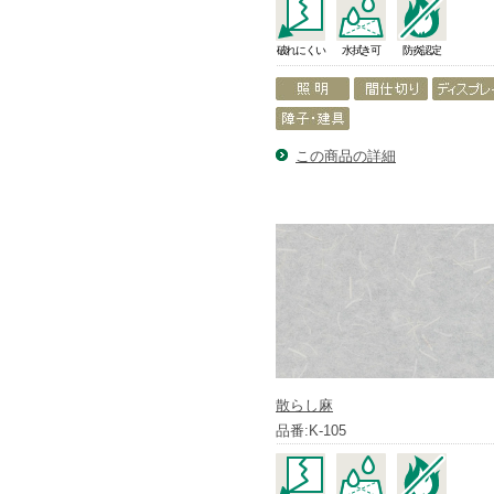
破れにくい
水拭き可
防炎認定
この商品の詳細
散らし麻
品番:K-105