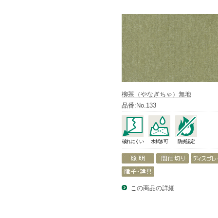
柳茶（やなぎちゃ）無地
品番:No.133
破れにくい
水拭き可
防炎認定
この商品の詳細